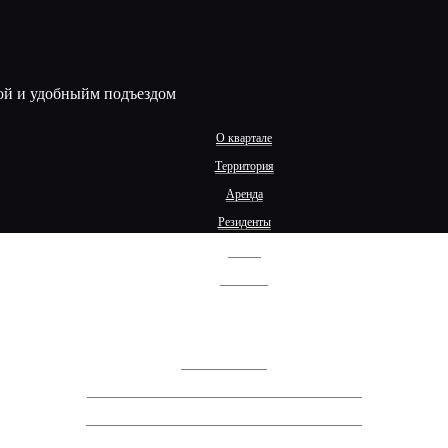
ой и удобныйм подъездом
О квартале
Территория
Аренда
Резиденты
Жизнь
Контакты
+7 (910) 405-84-60
Перезвоните мне
Сообщение о проведении ГОСА АО "СЗ "Спектр ЛК".
Сообщение о проведении ВОСА АО "СЗ "Спектр ЛК".
Сообщение о проведении ВОСА АО "СЗ "Спектр ЛК".