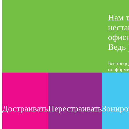
Нам т
неста
офисн
Ведь 
Беспреце
по форми
Достраивать
Перестраивать
Зониро