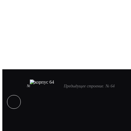
№
Предыдущее строение. № 64