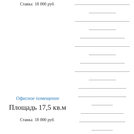
Сообщение о проведении ВОСА АО
Ставка: 18 000 руб.
"СЗ "Спектр ЛК".
Сообщение о проведении ВОСА АО
"СЗ "Спектр ЛК".
Отчет об итогах голосования.
Сообщение о проведении ВОСА АО
"СЗ "Спектр ЛК".
Отчет об итогах голосования.
Сообщение о проведении ВОСА АО
"СЗ "Спектр ЛК".
Сводная ведомость результатов
проведения специальной оценки
Офисное помещение
условий труда
Площадь 17,5 кв.м
Перечень рекомемендуемых
Ставка: 18 000 руб.
меропририятий по улучшению
условий труда