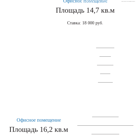
© 2026
Офисное помещение
От создателей культурного кластера
Площадь 14,7 кв.м
Ставка: 18 000 руб.
Территория
Аренда
Резиденты
Жизнь
Контакты
+7 (910) 405-84-
60
Перезвоните мне
Офисное помещение
Сообщение о проведении ГОСА АО
Площадь 16,2 кв.м
"СЗ "Спектр ЛК".