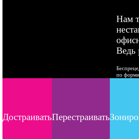
Нам т
неста
офисн
Ведь 
Беспреце
по форми
Достраивать
Перестраивать
Зониро