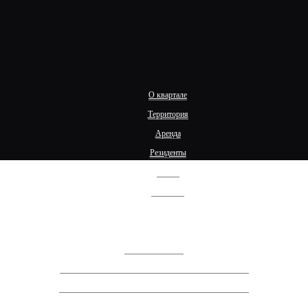
О квартале
Территория
Аренда
Резиденты
Жизнь
Контакты
+7 (910) 405-84-60
Перезвоните мне
Сообщение о проведении ГОСА АО "СЗ "Спектр ЛК".
Сообщение о проведении ВОСА АО "СЗ "Спектр ЛК".
Сообщение о проведении ВОСА АО "СЗ "Спектр ЛК".